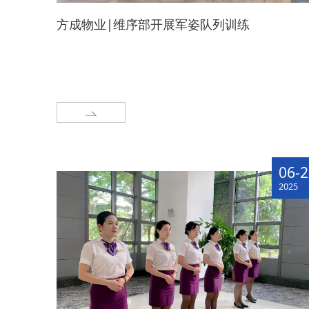
方成物业|维序部开展军姿队列训练
06-2
2025