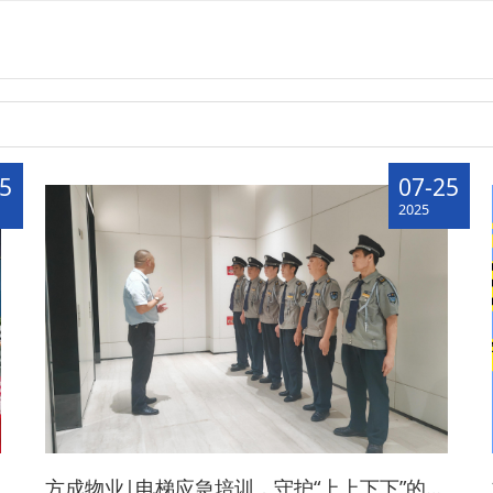
5
07-25
2025
方成物业|电梯应急培训，守护“上上下下”的安全