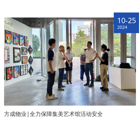
10-25
2024
方成物业|全力保障集美艺术馆活动安全