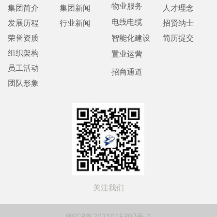
物业服务
集团简介
集团新闻
人才理念
电线电缆
发展历程
行业新闻
招贤纳士
荣誉资质
智能化建设
简历提交
组织架构
置业运营
员工活动
招商通道
团队形象
关注我们
闽ICP备2021015307号-1