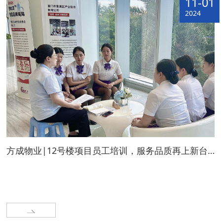
11-01
2024
方成物业|12号楼项目员工培训，服务品质再上新台阶