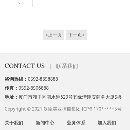
<上一页
下一页>
CONTACT US
|
联系我们
咨询热线：
0592-8858888
传真：
0592-8506888
地址：
厦门市湖里区泗水道629号五缘湾翔安商务大厦5楼
Copyright © 2021 泛臣美亚控股集团
ICP备170*****5号
关于我们
新闻中心
业务体系
加入我们