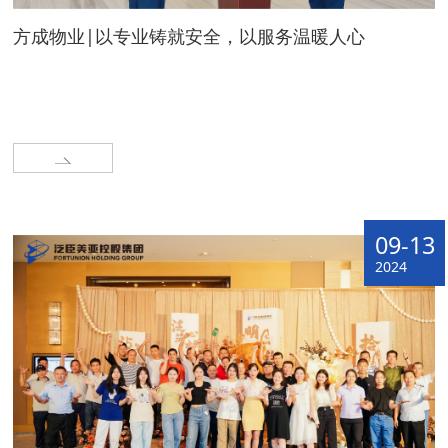
方成物业|以专业铸就安全，以服务温暖人心
09-13
2024