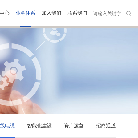
中心
业务体系
加入我们
联系我们
线电缆
智能化建设
资产运营
招商通道