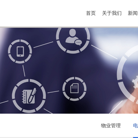
首页
关于我们
新闻
物业管理
电