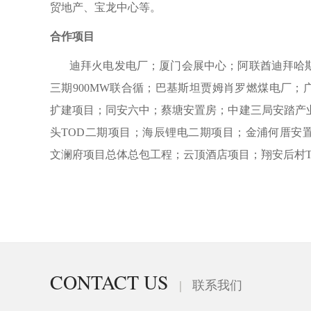
贸地产、宝龙中心等。
合作项目
迪拜火电发电厂；厦门会展中心；阿联酋迪拜哈
三期900MW联合循；巴基斯坦贾姆肖罗燃煤电厂；
扩建项目；同安六中；蔡塘安置房；中建三局安踏产
头TOD二期项目；海辰锂电二期项目；金浦何厝安
文澜府项目总体总包工程；云顶酒店项目；翔安后村T
CONTACT US
联系我们
|