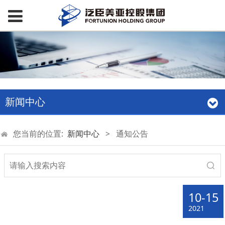
新闻中心
您当前的位置:
新闻中心
>
通知公告
10-15
2021