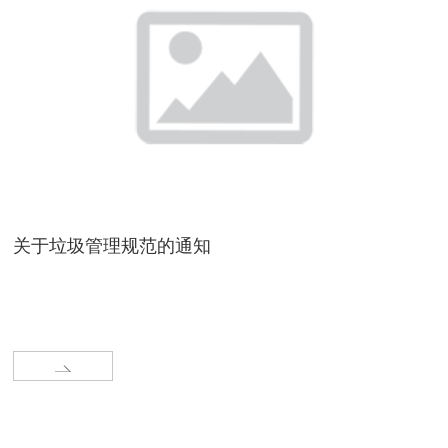
关于垃圾管理规范的通知