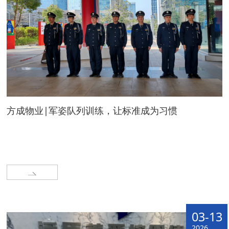
方成物业|军姿队列训练，让标准成为习惯
03-13
2026