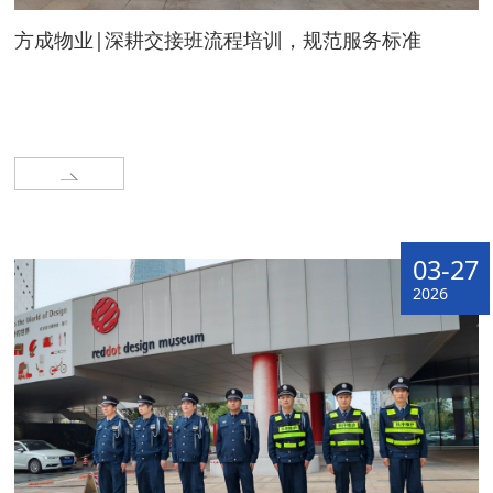
方成物业|深耕交接班流程培训，规范服务标准
03-27
2026