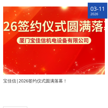
03-11
2026
宝佳信|2026签约仪式圆满落幕！