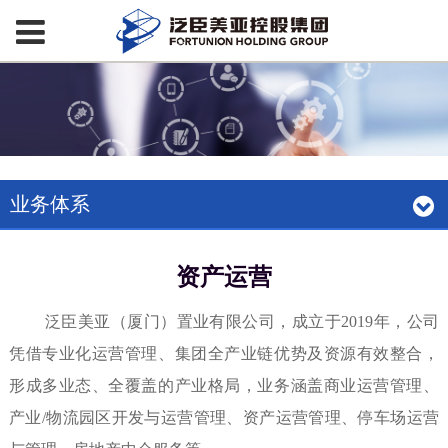
业务体系
资产运营
泛臣美亚（厦门）置业有限公司，成立于2019年，公司
凭借专业化运营管理、集团全产业链优势及资源有效整合，
形成多业态、全覆盖的产业格局，业务涵盖商业运营管理、
产业/物流园区开发与运营管理、资产运营管理、停车场运营