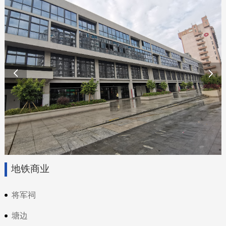
地铁商业
将军祠
塘边